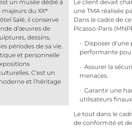
 est un musée dédié à
Le client devait ch
es majeurs du XXᵉ
une TMA réalisée p
ôtel Salé, il conserve
Dans le cadre de ce
monde d’œuvres de
Picasso-Paris (MNPP)
ulptures, dessins,
Disposer d’une 
es périodes de sa vie.
performante pour
stique et personnelle
xpositions
Assurer la sécur
ulturelles. C’est un
menaces.
moderne et l’héritage
Garantir une hau
utilisateurs finaux
Le tout dans le cad
de conformité et de