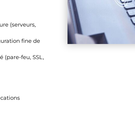
re (serveurs,
ration fine de
é (pare-feu, SSL,
ications