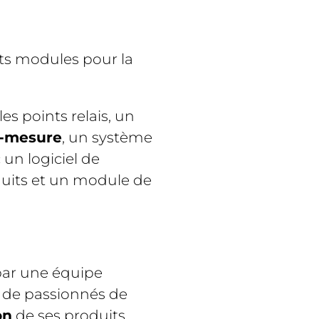
nts modules pour la
es points relais, un
r-mesure
, un système
un logiciel de
duits et un module de
ar une équipe
ue de passionnés de
on
de ses produits