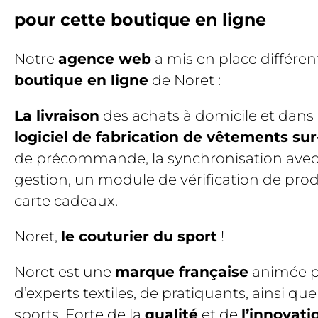
pour cette boutique en ligne
Notre
agence web
a mis en place différe
boutique en ligne
de Noret :
La livraison
des achats à domicile et dans l
logiciel de fabrication de vêtements su
de précommande, la synchronisation avec 
gestion, un module de vérification de pro
carte cadeaux.
Noret,
le couturier du sport
!
Noret est une
marque française
animée p
d’experts textiles, de pratiquants, ainsi q
sports. Forte de la
qualité
et de
l’innovati