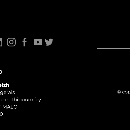
O
eizh
© cop
gerais
 Jean Thibouméry
T-MALO
30