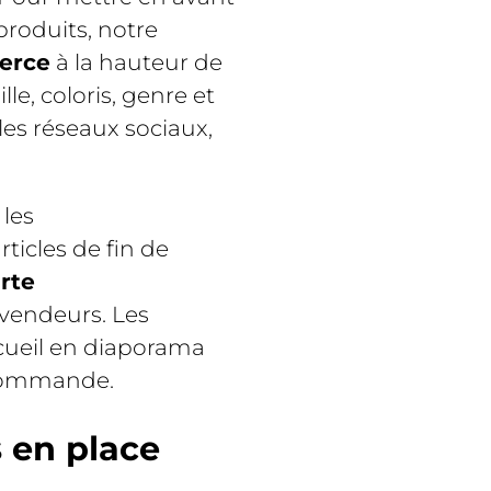
produits, notre
erce
à la hauteur de
lle, coloris, genre et
les réseaux sociaux,
 les
 articles de fin de
rte
evendeurs. Les
ccueil en diaporama
r commande.
 en place