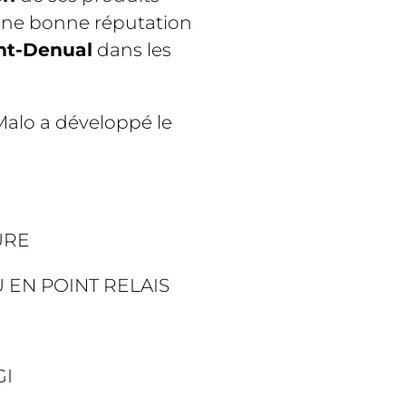
 une bonne réputation
nt-Denual
dans les
alo a développé le
URE
 EN POINT RELAIS
GI