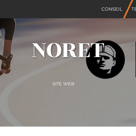
CONSEIL
T
NORET
SITE WEB