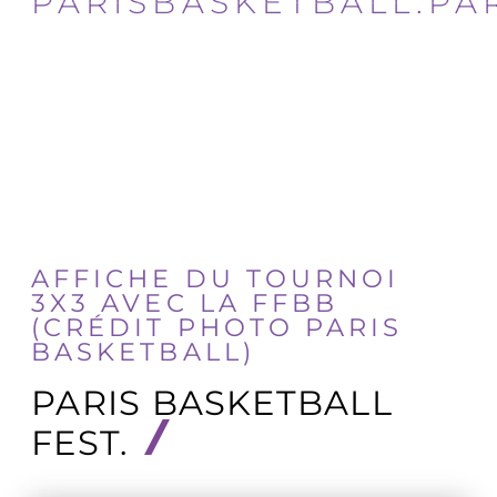
PARISBASKETBALL.PAR
AFFICHE DU TOURNOI
3X3 AVEC LA FFBB
(CRÉDIT PHOTO PARIS
BASKETBALL)
PARIS BASKETBALL
FEST.