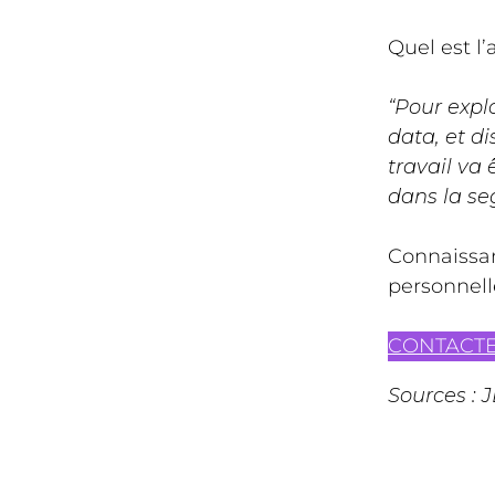
Quel est l
“Pour explo
data, et d
travail va
dans la se
Connaissan
personnell
CONTACT
Sources : 