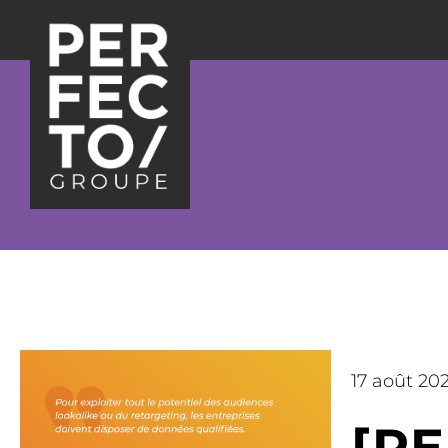
17 août 20
[P