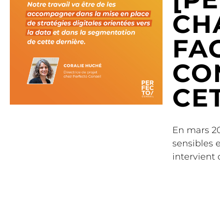
CH
FA
CO
CET
En mars 20
sensibles 
intervient