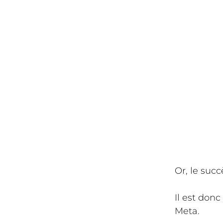
Or, le succ
Il est don
Meta.