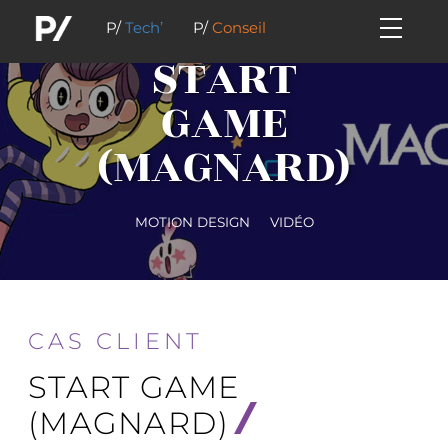
P/
Tech’
P/
Conseil
START
GAME
(MAGNARD)
MOTION DESIGN
VIDÉO
CAS CLIENT
START GAME
(MAGNARD)