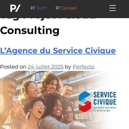
P/
Tech’
P/
Conseil
Tag Projet :
Cloud
Consulting
L’Agence du Service Civique
Posted on
24 juillet 2025
by
Perfecto