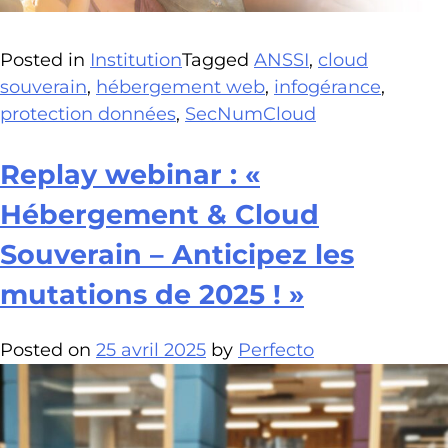
Posted in
Institution
Tagged
ANSSI
,
cloud
souverain
,
hébergement web
,
infogérance
,
protection données
,
SecNumCloud
Replay webinar : «
Hébergement & Cloud
Souverain – Anticipez les
mutations de 2025 ! »
Posted on
25 avril 2025
by
Perfecto