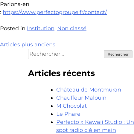
Parlons-en
:
https://www.perfectogroupe.fr/contact/
Posted in
Institution
,
Non classé
Navigation
Articles plus anciens
Rechercher :
des
articles
Articles récents
Château de Montmuran
Chauffeur Malouin
M Chocolat
Le Phare
Perfecto x Kawaii Studio : Un
spot radio clé en main