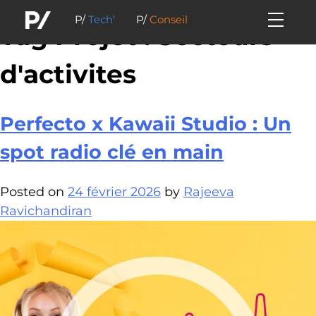
P/
Tech’
P/
Conseil
Tag Projet :
Secteurs
d'activites
Perfecto x Kawaii Studio : Un
spot radio clé en main
Posted on
24 février 2026
by
Rajeeva
Ravichandiran