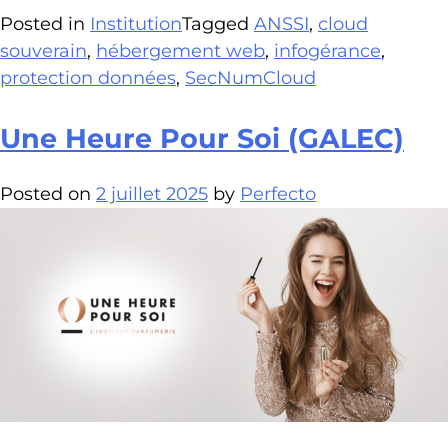
Posted in
Institution
Tagged
ANSSI
,
cloud
souverain
,
hébergement web
,
infogérance
,
protection données
,
SecNumCloud
Une Heure Pour Soi (GALEC)
Posted on
2 juillet 2025
by
Perfecto