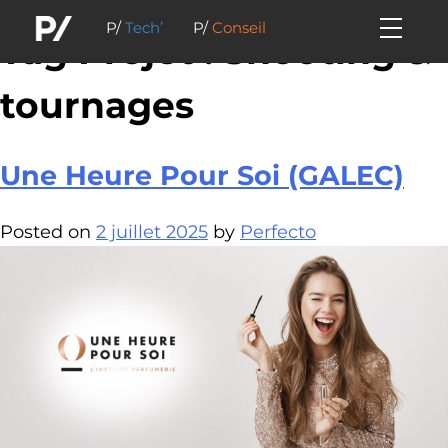
P/
Tech’
P/
Conseil
Tag Projet :
Shooting &
tournages
Une Heure Pour Soi (GALEC)
Posted on
2 juillet 2025
by
Perfecto