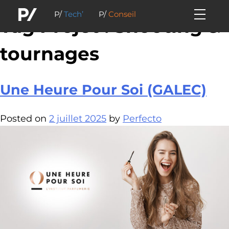
P/
Tech’
P/
Conseil
Tag Projet :
Shooting &
tournages
Une Heure Pour Soi (GALEC)
Posted on
2 juillet 2025
by
Perfecto