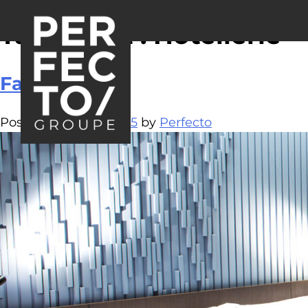
Tag Projet :
Hôtellerie
Fasthotel
Posted on
11 avril 2025
by
Perfecto