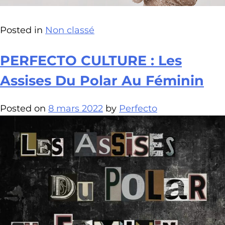
Posted in
Non classé
PERFECTO CULTURE : Les
Assises Du Polar Au Féminin
Posted on
8 mars 2022
by
Perfecto