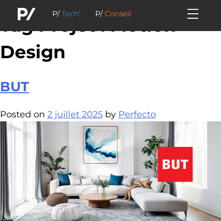
P/
Tech’
P/
Conseil
Tag Projet :
Motion
Design
BUT
Posted on
2 juillet 2025
by
Perfecto