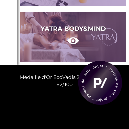
YATRA BODY&MIND
Médaille d'Or EcoVadis 2025 – Score :
82/100